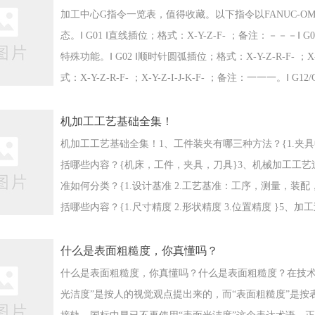
加工中心G指令一览表，值得收藏。以下指令以FANUC-OM 为
态。Ⅰ G01 Ⅰ直线插位；格式：X-Y-Z-F- ；备注：－－－Ⅰ 
特殊功能。Ⅰ G02 Ⅰ顺时针圆弧插位；格式：X-Y-Z-R-F- ；X-
式：X-Y-Z-R-F- ；X-Y-Z-I-J-K-F- ；备注：一一一。
三菱。Ⅰ G04 Ⅰ暂停；格式：X-（或P-） ；备注：一一一Ⅰ G1
机加工工艺基础全集！
机加工工艺基础全集！1、工件装夹有哪三种方法？{1.夹具
括哪些内容？{机床，工件，夹具，刀具}3、机械加工工艺
准如何分类？{1.设计基准 2.工艺基准：工序，测量，
括哪些内容？{1.尺寸精度 2.形状精度 3.位置精度 }5
调整误差·刀具误差·夹具误差·机床主轴回转误差·机床导轨
什么是表面粗糙度，你真懂吗？
什么是表面粗糙度，你真懂吗？什么是表面粗糙度？在技术
光洁度”是按人的视觉观点提出来的，而“表面粗糙度”是按表