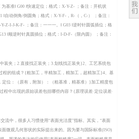
基准Ⅰ G00 Ⅰ快速定位；格式：X-Y-Z- ；备注：开机状
G01 Ⅰ自动倒角/倒圆角；格式：X-Y-F-，R-（，C-） ；备注：
Y-Z-I-J-K-F- ；备注：一一一。Ⅰ G03 Ⅰ逆时针圆弧插位；格
Ⅰ G12/G13 Ⅰ顺逆时针真圆插位；格式：I-D-F-（限内圆） ；备注：
0 Ⅰ可程
中装夹；2.直接找正装夹；3.划线找正装夹}2、工艺系统包
过程的组成？{粗加工，半精加工，精加工，超精加工}4、基
装配，定位：（原有，附加）：（粗基准，精基准）}加工精度包
、加工过程中出现的原始误差包括哪些内容？{原理误差·定位误差·
导向误差·机床传动误差
交流中，很多人习惯使用“表面光洁度”指标。其实，“表面
面微观几何形状的实际提出来的。因为要与国际标准(ISO)