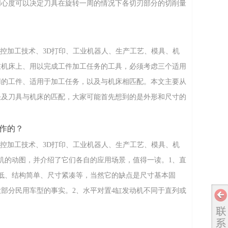
同心度可以决定刀具在旋转一周的情况下各切刃部分的切削量
1根据主轴锥孔分两大类按加工中心主轴装
数控加工技术、3D打印、工业机器人、生产工艺、模具、机
在机床上、用以完成工件加工任务的工具，必须考虑三个适用
用的工件、适用于加工任务，以及与机床相匹配。本文主要从
谈及刀具与机床的匹配，大家可能首先想到的是外形和尺寸的
安装的基础。没有这个基础，刀具无法
工作的？
数控加工技术、3D打印、工业机器人、生产工艺、模具、机
机的动图，并介绍了它们各自的应用场景，值得一读。1、直
低、结构简单、尺寸紧凑等，当然它的缺点是尺寸基本固
部分民用车型的事实。2、水平对置4缸发动机不同于直列或
动，这使得发动机整体高度降低、长度缩